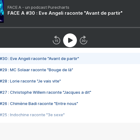
FACE A - un podcast Purecharts
FACE A #30 : Eve Angeli raconte "Avant de partir"
#30 : Eve Angeli raconte "Avant de partir"
#29 : MC Solaar raconte "Bouge de là"
28 : Lorie raconte "Je vais vite"
#27 : Christophe Willem raconte "Jacques a dit"
#26 : Chimène Badi raconte "Entre nous"
#25 : Indochine raconte "3e sexe"
#24 : Zaho raconte "C'est chelou"
#23 : Patrick Bruel raconte "Au café des délices"