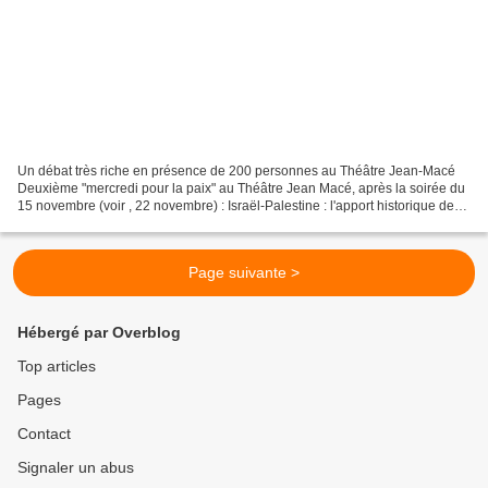
Un débat très riche en présence de 200 personnes au Théâtre Jean-Macé
Deuxième "mercredi pour la paix" au Théâtre Jean Macé, après la soirée du
15 novembre (voir , 22 novembre) : Israël-Palestine : l'apport historique de
Vincent Rebérioux (LDH) à Laval...
Page suivante >
Hébergé par Overblog
Top articles
Pages
Contact
Signaler un abus