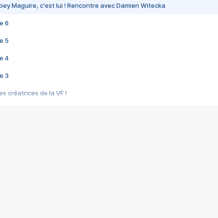
bey Maguire, c'est lui ! Rencontre avec Damien Witecka
e 6
e 5
e 4
e 3
s créatrices de la VF !
e 2
e 1
e Mektoub My Love arrive enfin ! Rencontre avec Shaïn Boumedine et Sal
i : après Toni en famille
elle réalise le bouleversant Dites lui que je l'aime
ais ! Rencontre autour de Vie privée de Rebecca Zlotowski
 de Marguerite, Grave... Rencontre avec Ella Rumpf