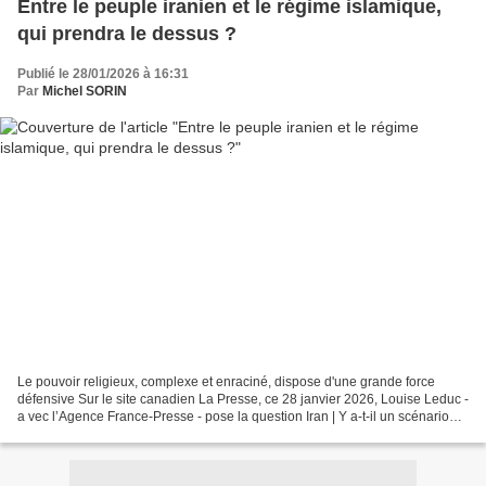
Entre le peuple iranien et le régime islamique,
qui prendra le dessus ?
Publié le 28/01/2026 à 16:31
Par
Michel SORIN
Le pouvoir religieux, complexe et enraciné, dispose d'une grande force
défensive Sur le site canadien La Presse, ce 28 janvier 2026, Louise Leduc -
a vec l’Agence France-Presse - pose la question Iran | Y a-t-il un scénario
pour venir à bout de la répression...