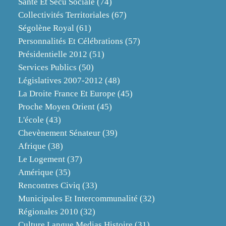
Santé Et Sécu Sociale
(74)
Collectivités Territoriales
(67)
Ségolène Royal
(61)
Personnalités Et Célébrations
(57)
Présidentielle 2012
(51)
Services Publics
(50)
Législatives 2007-2012
(48)
La Droite France Et Europe
(45)
Proche Moyen Orient
(45)
L'école
(43)
Chevènement Sénateur
(39)
Afrique
(38)
Le Logement
(37)
Amérique
(35)
Rencontres Civiq
(33)
Municipales Et Intercommunalité
(32)
Régionales 2010
(32)
Culture Langue Medias Histoire
(31)