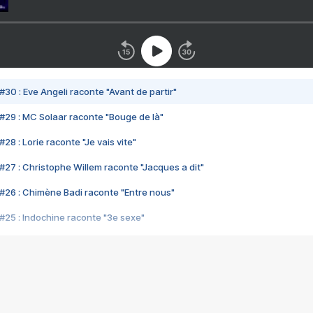
#30 : Eve Angeli raconte "Avant de partir"
#29 : MC Solaar raconte "Bouge de là"
28 : Lorie raconte "Je vais vite"
#27 : Christophe Willem raconte "Jacques a dit"
#26 : Chimène Badi raconte "Entre nous"
#25 : Indochine raconte "3e sexe"
#24 : Zaho raconte "C'est chelou"
#23 : Patrick Bruel raconte "Au café des délices"
#22 : Kyo raconte "Le chemin"