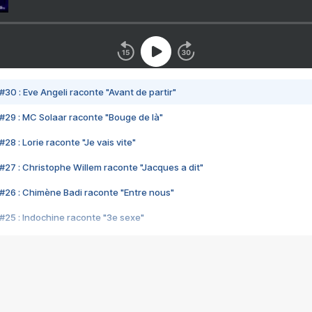
#30 : Eve Angeli raconte "Avant de partir"
#29 : MC Solaar raconte "Bouge de là"
28 : Lorie raconte "Je vais vite"
#27 : Christophe Willem raconte "Jacques a dit"
#26 : Chimène Badi raconte "Entre nous"
#25 : Indochine raconte "3e sexe"
#24 : Zaho raconte "C'est chelou"
#23 : Patrick Bruel raconte "Au café des délices"
#22 : Kyo raconte "Le chemin"