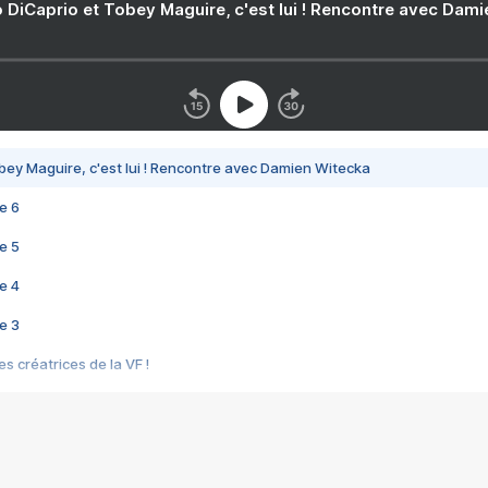
 DiCaprio et Tobey Maguire, c'est lui ! Rencontre avec Dam
bey Maguire, c'est lui ! Rencontre avec Damien Witecka
e 6
e 5
e 4
e 3
s créatrices de la VF !
e 2
e 1
e Mektoub My Love arrive enfin ! Rencontre avec Shaïn Boumedine et Sal