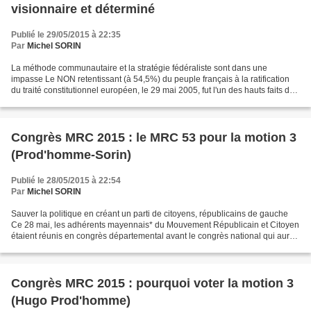
visionnaire et déterminé
Publié le 29/05/2015 à 22:35
Par
Michel SORIN
La méthode communautaire et la stratégie fédéraliste sont dans une
impasse Le NON retentissant (à 54,5%) du peuple français à la ratification
du traité constitutionnel européen, le 29 mai 2005, fut l'un des hauts faits de
l'histoire de France . Nous en...
Congrès MRC 2015 : le MRC 53 pour la motion 3
(Prod'homme-Sorin)
Publié le 28/05/2015 à 22:54
Par
Michel SORIN
Sauver la politique en créant un parti de citoyens, républicains de gauche
Ce 28 mai, les adhérents mayennais* du Mouvement Républicain et Citoyen
étaient réunis en congrès départemental avant le congrès national qui aura
lieu les 13 et 14 juin 2015 à...
Congrès MRC 2015 : pourquoi voter la motion 3
(Hugo Prod'homme)