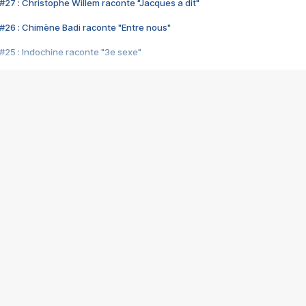
#27 : Christophe Willem raconte "Jacques a dit"
#26 : Chimène Badi raconte "Entre nous"
#25 : Indochine raconte "3e sexe"
#24 : Zaho raconte "C'est chelou"
#23 : Patrick Bruel raconte "Au café des délices"
#22 : Kyo raconte "Le chemin"
#21 : Nolwenn Leroy raconte "Cassé"
#20 : Patrick Hernandez raconte "Born to be alive"
#19 : Lorie raconte "Près de moi"
#18 : Michael Jones raconte "A nos actes manqués" (avec Jean-Jacque
#17 : Khaled raconte "Aïcha"
#16 : Corneille raconte "Parce qu'on vient de loin"
#15 : Indochine raconte "L'aventurier"