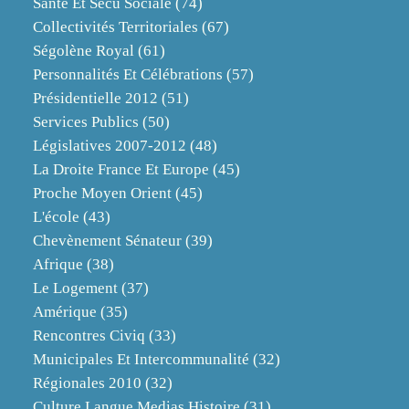
Santé Et Sécu Sociale
(74)
Collectivités Territoriales
(67)
Ségolène Royal
(61)
Personnalités Et Célébrations
(57)
Présidentielle 2012
(51)
Services Publics
(50)
Législatives 2007-2012
(48)
La Droite France Et Europe
(45)
Proche Moyen Orient
(45)
L'école
(43)
Chevènement Sénateur
(39)
Afrique
(38)
Le Logement
(37)
Amérique
(35)
Rencontres Civiq
(33)
Municipales Et Intercommunalité
(32)
Régionales 2010
(32)
Culture Langue Medias Histoire
(31)