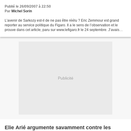
Publié le 26/09/2007 à 22:50
Par
Michel Sorin
L’avenir de Sarkozy est-il de ne pas être réélu ? Eric Zemmour est grand
reporter au service politique du Figaro. Il a le sens de l’observation et le
prouve dans cet article, paru sur www.lefigaro.fr le 24 septembre. J’avais
déjà eu l’occasion de rapprocher...
Publicité
Elie Arié argumente savamment contre les