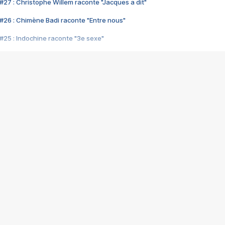
#27 : Christophe Willem raconte "Jacques a dit"
#26 : Chimène Badi raconte "Entre nous"
#25 : Indochine raconte "3e sexe"
#24 : Zaho raconte "C'est chelou"
#23 : Patrick Bruel raconte "Au café des délices"
#22 : Kyo raconte "Le chemin"
#21 : Nolwenn Leroy raconte "Cassé"
#20 : Patrick Hernandez raconte "Born to be alive"
#19 : Lorie raconte "Près de moi"
#18 : Michael Jones raconte "A nos actes manqués" (avec Jean-Jacque
#17 : Khaled raconte "Aïcha"
#16 : Corneille raconte "Parce qu'on vient de loin"
#15 : Indochine raconte "L'aventurier"