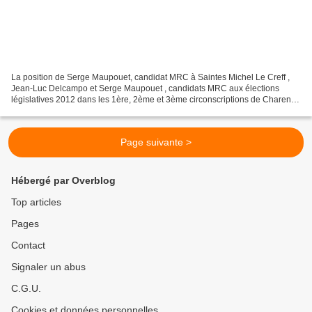
La position de Serge Maupouet, candidat MRC à Saintes Michel Le Creff ,
Jean-Luc Delcampo et Serge Maupouet , candidats MRC aux élections
législatives 2012 dans les 1ère, 2ème et 3ème circonscriptions de Charente-
Maritime, ont posé des jalons pour l’avenir,...
Page suivante >
Hébergé par Overblog
Top articles
Pages
Contact
Signaler un abus
C.G.U.
Cookies et données personnelles