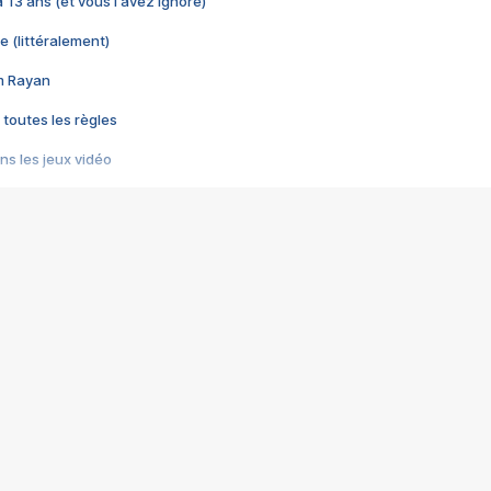
 a 13 ans (et vous l'avez ignoré)
e (littéralement)
im Rayan
 toutes les règles
s les jeux vidéo
us choquant de Rockstar ? - Le scandale BULLY
e plus moche de Steam
du RÊVE tourne au CAUCHEMAR
pendant 8 heures
it… à tort
umiliés par un jeu vidéo
ire - Final Fantasy 8
ti un empire - Age of Empires