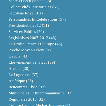
Santé Et Sécu Sociale
(74)
Collectivités Territoriales
(67)
Ségolène Royal
(61)
Personnalités Et Célébrations
(57)
Présidentielle 2012
(51)
Services Publics
(50)
Législatives 2007-2012
(48)
La Droite France Et Europe
(45)
Proche Moyen Orient
(45)
L'école
(43)
Chevènement Sénateur
(39)
Afrique
(38)
Le Logement
(37)
Amérique
(35)
Rencontres Civiq
(33)
Municipales Et Intercommunalité
(32)
Régionales 2010
(32)
Culture Langue Medias Histoire
(31)