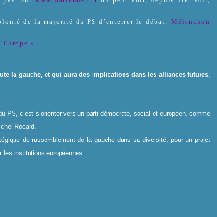
a pas. Sur
www.marianne2.fr
on peut voir, depuis hier soir,
lonté de la majorité du PS d’enterrer le débat.
Mélenchon
l'Europe »
oute la gauche, et qui aura des implications dans les alliances futures
,
 du PS, c’est s’orienter vers un parti démocrate, social et européen, comme
ichel Rocard.
atégique de rassemblement de la gauche dans sa diversité, pour un projet
r les institutions européennes.