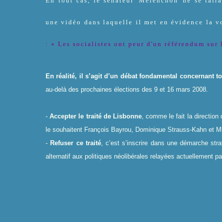
En tout cas, le sénateur
Mélenchon
ne se tair
une vidéo dans laquelle il met en évidence la vo
: « Les socialistes ont peur d'un référendum sur 
En réalité, il s’agit d’un débat fondamental concernant t
au-delà des prochaines élections des 9 et 16 mars 2008.
-
Accepter le traité de Lisbonne
, comme le fait la direction
le souhaitent François Bayrou, Dominique Strauss-Kahn et M
-
Refuser ce traité
, c’est s’inscrire dans une démarche str
alternatif aux politiques néolibérales relayées actuellement pa