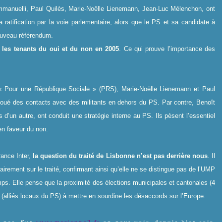
mmanuelli, Paul Quilès, Marie-Noëlle Lienemann, Jean-Luc Mélenchon, ont
 ratification par la voie parlementaire, alors que le PS et sa candidate à
nouveau référendum.
tre les tenants du oui et du non en 2005
. Ce qui prouve l’importance des
Pour une République Sociale » (PRS), Marie-Noëlle Lienemann et Paul
noué des contacts avec des militants en dehors du PS. Par contre, Benoît
’un autre, ont conduit une stratégie interne au PS. Ils pèsent l’essentiel
en faveur du non.
rance Inter,
la question du traité de Lisbonne n’est pas derrière nous
. Il
clairement sur le traité, confirmant ainsi qu’elle ne se distingue pas de l’UMP
mps. Elle pense que la proximité des élections municipales et cantonales (4
es (alliés locaux du PS) à mettre en sourdine les désaccords sur l’Europe.