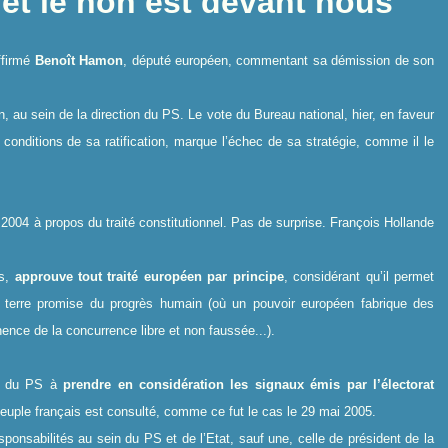
i et le non est devant nous
ffirmé
Benoît Hamon
, député européen, commentant sa démission de son
non, au sein de la direction du PS. Le vote du Bureau national, hier, en faveur
conditions de sa ratification, marque l’échec de sa stratégie, comme il le
004 à propos du traité constitutionnel. Pas de surprise. François Hollande
ts,
approuve tout traité européen par principe
, considérant qu’il permet
te terre promise du progrès humain (où un pouvoir européen fabrique des
nce de la concurrence libre et non faussée...).
nts du PS à
prendre en considération les signaux émis par l’électorat
peuple français est consulté, comme ce fut le cas le 29 mai 2005.
ponsabilités au sein du PS et de l’Etat, sauf une, celle de président de la