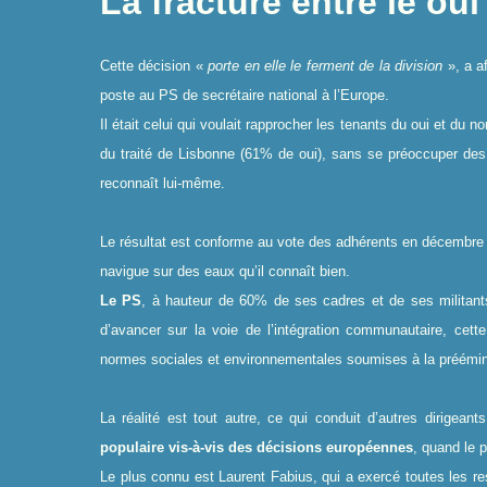
La fracture entre le ou
Cette décision «
porte en elle le ferment de la division
», a a
poste au PS de secrétaire national à l’Europe.
Il était celui qui voulait rapprocher les tenants du oui et du 
du traité de Lisbonne (61% de oui), sans se préoccuper des 
reconnaît lui-même.
Le résultat est conforme au vote des adhérents en décembre 2
navigue sur des eaux qu’il connaît bien.
Le PS
, à hauteur de 60% de ses cadres et de ses militan
d’avancer sur la voie de l’intégration communautaire, cet
normes sociales et environnementales soumises à la préémine
La réalité est tout autre, ce qui conduit d’autres dirigea
populaire vis-à-vis des décisions européennes
, quand le 
Le plus connu est Laurent Fabius, qui a exercé toutes les res