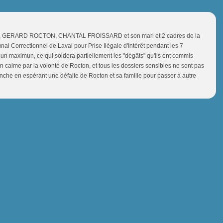
 , GERARD ROCTON, CHANTAL FROISSARD et son mari et 2 cadres de la
unal Correctionnel de Laval pour Prise Ilégale d'Intérêt pendant les 7
 un maximun, ce qui soldera partiellement les "dégâts" qu'ils ont commis
n calme par la volonté de Rocton, et tous les dossiers sensibles ne sont pas
imanche en espérant une défaite de Rocton et sa famille pour passer à autre