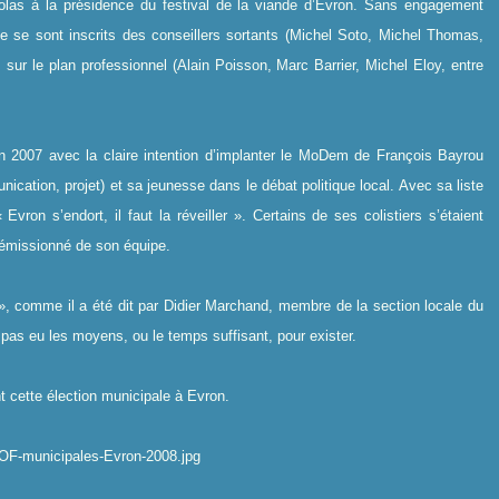
icolas à la présidence du festival de la viande d’Evron. Sans engagement
le se sont inscrits des conseillers sortants (Michel Soto, Michel Thomas,
sur le plan professionnel (Alain Poisson, Marc Barrier, Michel Eloy, entre
e en 2007 avec la claire intention d’implanter le MoDem de François Bayrou
cation, projet) et sa jeunesse dans le débat politique local. Avec sa liste
vron s’endort, il faut la réveiller ». Certains de ses colistiers s’étaient
démissionné de son équipe.
 », comme il a été dit par Didier Marchand, membre de la section locale du
 pas eu les moyens, ou le temps suffisant, pour exister.
nt cette élection municipale à Evron.