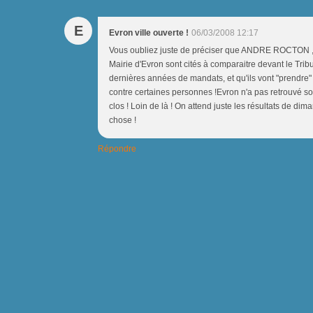
E
Evron ville ouverte !
06/03/2008 12:17
Vous oubliez juste de préciser que ANDRE ROCTON
Mairie d'Evron sont cités à comparaitre devant le Trib
dernières années de mandats, et qu'ils vont "prendre"
contre certaines personnes !Evron n'a pas retrouvé so
clos ! Loin de là ! On attend juste les résultats de d
chose !
Répondre