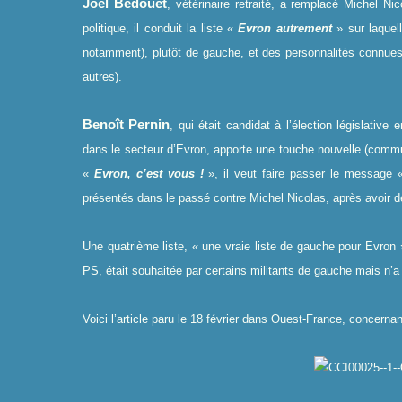
Joël Bedouet
, vétérinaire retraité, a remplacé Michel N
politique, il conduit la liste «
Evron autrement
» sur laquel
notamment), plutôt de gauche, et des personnalités connues 
autres).
Benoît Pernin
, qui était candidat à l’élection législativ
dans le secteur d’Evron, apporte une touche nouvelle (communi
«
Evron, c’est vous !
», il veut faire passer le message « E
présentés dans le passé contre Michel Nicolas, après avoir 
Une quatrième liste, « une vraie liste de gauche pour Evron
PS, était souhaitée par certains militants de gauche mais n’a
Voici l’article paru le 18 février dans Ouest-France, concerna