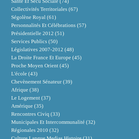
Santé Et Sécu Sociale
(74)
Collectivités Territoriales
(67)
Ségolène Royal
(61)
Personnalités Et Célébrations
(57)
Présidentielle 2012
(51)
Services Publics
(50)
Législatives 2007-2012
(48)
La Droite France Et Europe
(45)
Proche Moyen Orient
(45)
L'école
(43)
Chevènement Sénateur
(39)
Afrique
(38)
Le Logement
(37)
Amérique
(35)
Rencontres Civiq
(33)
Municipales Et Intercommunalité
(32)
Régionales 2010
(32)
Culture Langue Medias Histoire
(31)