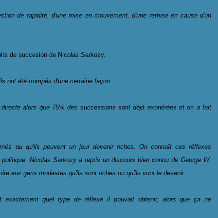
estion de rapidité, d'une mise en mouvement, d'une remise en cause d'un
oits de succesion de Nicolas Sarkozy.
ls ont été trompés d'une certaine façon.
 directe alors que 75% des successions sont déjà exonérées et on a fait
nés ou qu'ils peuvent un jour devenir riches. On connaît ces réflexes
 politique. Nicolas Sarkozy a repris un discours bien connu de George W.
oire aux gens modestes qu'ils sont riches ou qu'ils vont le devenir.
it exactement quel type de réflexe il pouvait obtenir, alors que ça ne