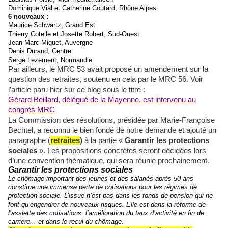
Dominique Vial et Catherine Coutard, Rhône Alpes
6 nouveaux :
Maurice Schwartz, Grand Est
Thierry Cotelle et Josette Robert, Sud-Ouest
Jean-Marc Miguet, Auvergne
Denis Durand, Centre
Serge Lezement, Normandie
Par ailleurs, le MRC 53 avait proposé un amendement sur la
question des retraites, soutenu en cela par le MRC 56. Voir
l’article paru hier sur ce blog sous le titre :
Gérard Beillard, délégué de la Mayenne, est intervenu au
congrès MRC
La Commission des résolutions, présidée par Marie-Françoise
Bechtel, a reconnu le bien fondé de notre demande et ajouté un
paragraphe (
retraites
)
à la partie «
Garantir les protections
sociales
». Les propositions concrètes seront décidées lors
d’une convention thématique, qui sera réunie prochainement.
Garantir les protections sociales
Le chômage important des jeunes et des salariés après 50 ans
constitue une immense perte de cotisations pour les régimes de
protection sociale. L’issue n’est pas dans les fonds de pension qui ne
font qu’engendrer de nouveaux risques. Elle est dans la réforme de
l’assiette des cotisations, l’amélioration du taux d’activité en fin de
carrière... et dans le recul du chômage.