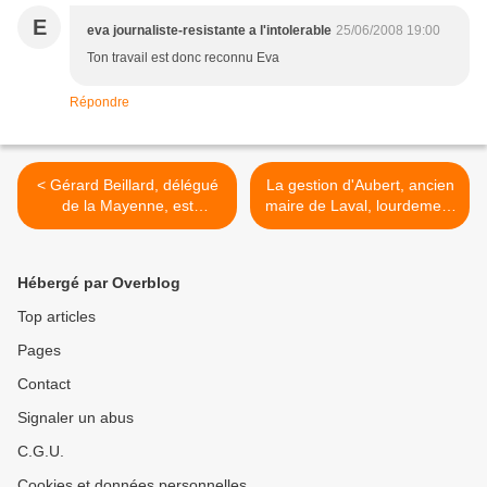
E
eva journaliste-resistante a l'intolerable
25/06/2008 19:00
Ton travail est donc reconnu Eva
Répondre
< Gérard Beillard, délégué
La gestion d'Aubert, ancien
de la Mayenne, est
maire de Laval, lourdement
intervenu au congrès MRC
mise en cause >
Hébergé par Overblog
Top articles
Pages
Contact
Signaler un abus
C.G.U.
Cookies et données personnelles