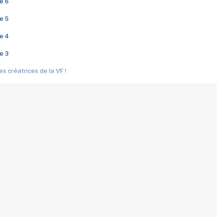
e 6
e 5
e 4
e 3
s créatrices de la VF !
e 2
e 1
e Mektoub My Love arrive enfin ! Rencontre avec Shaïn Boumedine et Sal
i : après Toni en famille
elle réalise le bouleversant Dites lui que je l'aime
ais ! Rencontre autour de Vie privée de Rebecca Zlotowski
 de Marguerite, Grave... Rencontre avec Ella Rumpf
 Les Rêveurs, un film intime sur la santé mentale