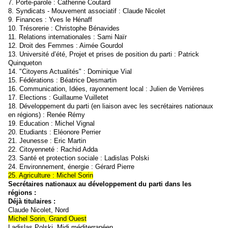
7. Porte-parole : Catherine Coutard
8. Syndicats - Mouvement associatif : Claude Nicolet
9. Finances : Yves le Hénaff
10. Trésorerie : Christophe Bénavides
11. Relations internationales : Sami Naïr
12. Droit des Femmes : Aimée Gourdol
13. Université d’été, Projet et prises de position du parti : Patrick
Quinqueton
14. "Citoyens Actualités" : Dominique Vial
15. Fédérations : Béatrice Desmartin
16. Communication, Idées, rayonnement local : Julien de Verrières
17. Elections : Guillaume Vuilletet
18. Développement du parti (en liaison avec les secrétaires nationaux
en régions) : Renée Rémy
19. Education : Michel Vignal
20. Etudiants : Eléonore Perrier
21. Jeunesse : Eric Martin
22. Citoyenneté : Rachid Adda
23. Santé et protection sociale : Ladislas Polski
24. Environnement, énergie : Gérard Pierre
25. Agriculture : Michel Sorin
Secrétaires nationaux au développement du parti dans les
régions :
Déjà titulaires :
Claude Nicolet, Nord
Michel Sorin, Grand Ouest
Ladislas Polski, Midi méditerranéen