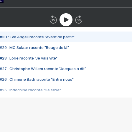
#30 : Eve Angeli raconte "Avant de partir"
#29 : MC Solaar raconte "Bouge de là"
28 : Lorie raconte "Je vais vite"
#27 : Christophe Willem raconte "Jacques a dit"
#26 : Chimène Badi raconte "Entre nous"
#25 : Indochine raconte "3e sexe"
#24 : Zaho raconte "C'est chelou"
#23 : Patrick Bruel raconte "Au café des délices"
#22 : Kyo raconte "Le chemin"