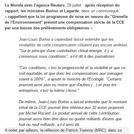
Le Monde avec l’agence Reuters
, 28 juillet
:
après réception du
rapport, les ministres Borloo et Lagarde
, dans un communiqué,
«
rappellent que la loi programme de mise en oeuvre du "Grenelle
de l'Environnement" prévoit une compensation stricte de la CCE
par une baisse des prélèvements obligatoires
».
Jean-Louis Borloo a cependant laissé entendre que les
modalités de cette compensation n'étaient pas encore arrêtées.
"Sur le principe d'une contribution climat-énergie, il y a
consensus sous conditions", a-t-il dit à des journalistes.
"Ces conditions, c'est la progressivité et la visibilité et que ce
soit équitable, et que donc les compensations aux ménages
soient à 100%", a ajouté le ministre de l'Ecologie. "Certains
pourront avoir plus ou moins que d'autres (...) et pour les
entreprises, c'est la même chose."
De même, Jean-Louis Borloo a laissé entendre que le montant
initial de la CCE pourrait être inférieur aux 32 euros proposés
par Michel Rocard. Le produit annuel de cette contribution
pourrait aussi bien être deux ou quatre milliards d'euros que
huit ou neuf milliards, a-t-il ainsi dit.
A noter, par ailleurs, la réflexion de
Patrick Trannoy
(MRC), dans sa