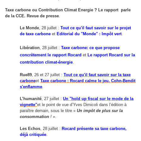
Taxe carbone ou Contribution Climat Energie ? Le rapport
parle
de la CCE.
Revue de presse
.
Le Monde
, 28 juillet :
Tout ce qu'il faut savoir sur le projet
de taxe carbone
et
Editorial du "Monde" : Impôt vert
.
Libération
, 28 juillet :
Taxe carbone: ce que propose
concrètement le rapport Rocard
et
Le rapport Rocard sur la
contribution climat-énergie
.
Rue89
, 26 et 27 juillet :
Tout ce qu'il faut savoir sur la taxe
carbone
et
Taxe carbone : Rocard calme le jeu, Cohn-Bendit
s'enflamme
.
L’humanité
, 27 juillet :
Un "hold up fiscal sur le mode de la
vignette"
et le point de vue d’Yves Dimicoli dans l’édition à
paraître demain, sous le titre «
Un impôt de plus sur la
consommation
!
».
Les Echos
, 28 juillet :
Rocard présente sa taxe carbone,
déjà critiquée
.