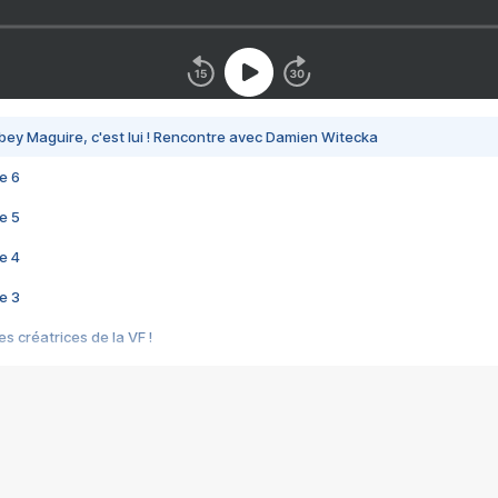
bey Maguire, c'est lui ! Rencontre avec Damien Witecka
e 6
e 5
e 4
e 3
s créatrices de la VF !
e 2
e 1
e Mektoub My Love arrive enfin ! Rencontre avec Shaïn Boumedine et Sal
i : après Toni en famille