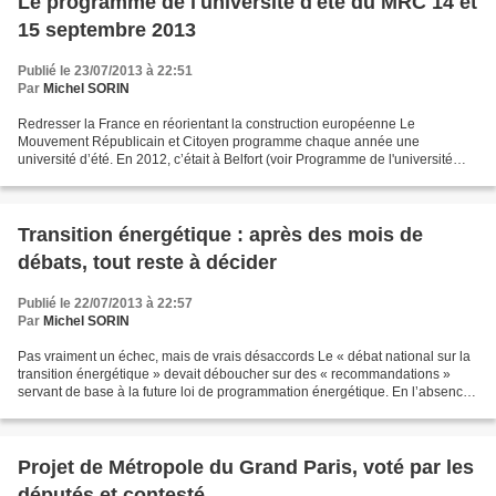
Le programme de l'université d'été du MRC 14 et
15 septembre 2013
Publié le 23/07/2013 à 22:51
Par
Michel SORIN
Redresser la France en réorientant la construction européenne Le
Mouvement Républicain et Citoyen programme chaque année une
université d’été. En 2012, c’était à Belfort (voir Programme de l'université
d'été MRC les 15 et 16 septembre à Belfort et Retour...
Transition énergétique : après des mois de
débats, tout reste à décider
Publié le 22/07/2013 à 22:57
Par
Michel SORIN
Pas vraiment un échec, mais de vrais désaccords Le « débat national sur la
transition énergétique » devait déboucher sur des « recommandations »
servant de base à la future loi de programmation énergétique. En l’absence
d’accord sur une dizaine de points,...
Projet de Métropole du Grand Paris, voté par les
députés et contesté