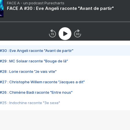
FACE A - un podcast Purecharts
FACE A #30 : Eve Angeli raconte "Avant de partir"
#30 : Eve Angeli raconte "Avant de partir"
#29 : MC Solaar raconte "Bouge de là"
28 : Lorie raconte "Je vais vite"
#27 : Christophe Willem raconte "Jacques a dit"
#26 : Chimène Badi raconte "Entre nous"
#25 : Indochine raconte "3e sexe"
#24 : Zaho raconte "C'est chelou"
#23 : Patrick Bruel raconte "Au café des délices"