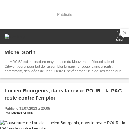
Publicité
MENU
Michel Sorin
Le MRC 53 est la structure mayennaise du Mouvement Républicain et
Citoyen, qui a pour but de rassembler la gauche républicaine à partir,
notamment, des idées de Jean-Pierre Chevènement, l'un de ses fondateurs,
qui n'est plus membre du MRC depuis 2015. Le MRC a pris le relais du
Mouvement des Citoyens (MDC) après les élections de 2002. En 2022, le
MRC est devenu membre de la Fédération de la Gauche Républicaine avec
quatre autres organisations politiques.
Lucien Bourgeois, dans la revue POUR : la PAC
reste contre l'emploi
Publié le 31/07/2013 à 20:05
Par
Michel SORIN