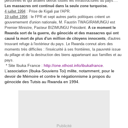
personnes et qui avaient détruit toutes les infrastructures du pays….
Les massacres ont continué dans la seule zone turquoise.
4 juillet 1994
: Prise de Kigali par l'APR.
19 juillet 1994
: le FPR et sept autres partis politiques créent un
gouvernement d'union nationale, M. Faustin TWAGIRAMUNGU est
Premier Ministre, Pasteur BIZIMUNGU Président.
A ce moment le
Rwanda sort de la guerre, du génocide et des massacres qui ont
causé la mort de plus d'un million de citoyens innocents
, d'autres
trouvant refuge à l'extérieur du pays. Le Rwanda connut alors des
moments très difficiles : l'insécurité à ses frontières, la pauvreté issue
du pillage et de la destruction des biens appartenant aux familles et au
pays.
* Site Ibuka France :
http://one.xthost.info/ibukafrance
.
L’
association (Ibuka-Souviens Toi) milite, notamment, pour le
devoir de Mémoire et contre le négationnisme à propos du
génocide des Tutsis au Rwanda en 1994.
Publicité