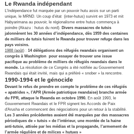
Le Rwanda indépendant
L’Indépendance fut marquée par un pouvoir hutu assis sur un parti
unique, le MRND. Un coup d’état
(inter-hutus) survint en 1973 et mit
Habyarimana au pouvoir, le régionalisme entre hutus commença à
poindre (Akazu : hutus du nord).
Divers massacres de tutsis
jalonnèrent les 30 années d’indépendance, dès 1959 des centaines
de milliers de tutsis fuirent le Rwanda pour trouver refuge dans les
pays voisins.
1988 (août)
:
14 délégations des réfugiés rwandais organisent un
congrès à Washington
pour essayer de trouver une issue
pacifique au problème de milliers de réfugiés rwandais dans le
monde.
La résolution de ce Congrès a été notifiée au Gouvernement
Rwandais qui était invité, mais qui a préféré « snober » la rencontre.
1990-1994 et le génocide
Devant le refus de prendre en compte le problème de ces réfugiés
« apatrides », l'APR (Armée patriotique rwandaise) branche armée
du FPR, attaque le Rwanda en octobre 1990.
En août 1993, le
Gouvernement Rwandais et le FPR signent les Accords de Paix
d'Arusha et commencent des négociations pour un retour à la stabilité.
Les 3 années précédentes avaient été marquées par des massacres
périodiques de « tutsis » de l’intérieur, une montée de la haine
anti-tutsie, attisée par les médias et la propagande, l’armement de
l’armée régulière et de milices « hutues »