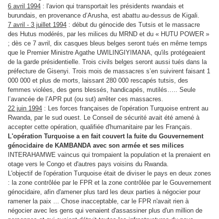
6 avril 1994
: l'avion qui transportait les présidents rwandais et
burundais, en provenance d’Arusha, est abattu au-dessus de Kigali.
7 avril - 3 juillet 1994
: début du génocide des Tutsis et le massacre
des Hutus modérés, par les milices du MRND et du « HUTU POWER »
; dès ce 7 avril, dix casques bleus belges seront tués en même temps
que le Premier Ministre Agathe UWILINGIYIMANA, qu'ils protégeaient
de la garde présidentielle. Trois civils belges seront aussi tués dans la
préfecture de Gisenyi. Trois mois de massacres s’en suivirent faisant 1
000 000 et plus de morts, laissant 280 000 rescapés tutsis, des
femmes violées, des gens blessés, handicapés, mutilés….. Seule
l’avancée de l’APR put (ou sut) arrêter ces massacres.
22 juin 1994
: Les forces françaises de l'opération Turquoise entrent au
Rwanda, par le sud ouest. Le Conseil de sécurité avait été amené à
accepter cette opération, qualifiée d'humanitaire par les Français.
L'opération Turquoise a en fait couvert la fuite du Gouvernement
génocidaire de KAMBANDA avec son armée et ses milices
INTERAHAMWE vaincus qui trompaient la population et la prenaient en
otage vers le Congo et d'autres pays voisins du Rwanda.
L'objectif de l'opération Turquoise était de diviser le pays en deux zones
: la zone contrôlée par le FPR et la zone contrôlée par le Gouvernement
génocidaire, afin d'amener plus tard les deux parties à négocier pour
ramener la paix ... Chose inacceptable, car le FPR n'avait rien à
négocier avec les gens qui venaient d'assassiner plus d'un million de