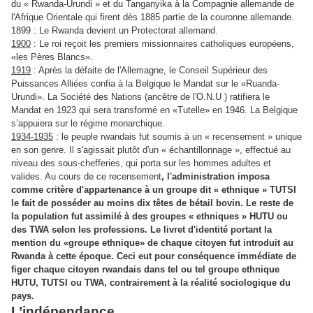
du « Rwanda-Urundi » et du Tanganyika à la Compagnie allemande de
l'Afrique Orientale qui firent dès 1885 partie de la couronne allemande.
1899 : Le Rwanda devient un Protectorat allemand.
1900
: Le roi reçoit les premiers missionnaires catholiques européens,
«les Pères Blancs».
1919
: Après la défaite de l'Allemagne, le Conseil Supérieur des
Puissances Alliées confia à la Belgique le Mandat sur le «Ruanda-
Urundi». La Société des Nations (ancêtre de l'O.N.U ) ratifiera le
Mandat en 1923 qui sera transformé en «Tutelle» en 1946. La Belgique
s’appuiera sur le régime monarchique.
1934-1935
: le peuple rwandais fut soumis à un « recensement » unique
en son genre. Il s'agissait plutôt d'un « échantillonnage », effectué au
niveau des sous-chefferies, qui porta sur les hommes adultes et
valides. Au cours de ce recensement
, l'administration imposa
comme critère d'appartenance à un groupe dit « ethnique » TUTSI
le fait de posséder au moins dix têtes de bétail bovin. Le reste de
la population fut assimilé à des groupes « ethniques » HUTU ou
des TWA selon les professions. Le livret d'identité portant la
mention du «groupe ethnique» de chaque citoyen fut introduit au
Rwanda à cette époque. Ceci eut pour conséquence immédiate de
figer chaque citoyen rwandais dans tel ou tel groupe ethnique
HUTU, TUTSI ou TWA, contrairement à la réalité sociologique du
pays.
L’indépendance