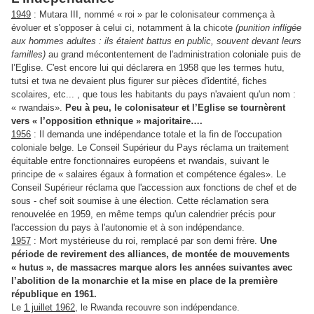
1949
: Mutara III, nommé « roi » par le colonisateur commença à
évoluer et s'opposer à celui ci, notamment à la chicote
(punition infligée
aux hommes adultes : ils étaient battus en public, souvent devant leurs
familles)
au grand mécontentement de l'administration coloniale puis de
l’Eglise. C'est encore lui qui déclarera en 1958 que les termes hutu,
tutsi et twa ne devaient plus figurer sur pièces d'identité, fiches
scolaires, etc... , que tous les habitants du pays n'avaient qu'un nom :
« rwandais».
Peu à peu, le colonisateur et l’Eglise se tournèrent
vers « l’opposition ethnique » majoritaire….
1956
: Il demanda une indépendance totale et la fin de l'occupation
coloniale belge. Le Conseil Supérieur du Pays réclama un traitement
équitable entre fonctionnaires européens et rwandais, suivant le
principe de « salaires égaux à formation et compétence égales». Le
Conseil Supérieur réclama que l'accession aux fonctions de chef et de
sous - chef soit soumise à une élection. Cette réclamation sera
renouvelée en 1959, en même temps qu'un calendrier précis pour
l'accession du pays à l'autonomie et à son indépendance.
1957
: Mort mystérieuse du roi, remplacé par son demi frère.
Une
période de revirement des alliances, de montée de mouvements
« hutus », de massacres marque alors les années suivantes avec
l’abolition de la monarchie et la mise en place de la première
république en 1961.
Le
1 juillet 1962
, le Rwanda recouvre son indépendance.