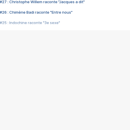
#27 : Christophe Willem raconte "Jacques a dit"
#26 : Chimène Badi raconte "Entre nous"
#25 : Indochine raconte "3e sexe"
#24 : Zaho raconte "C'est chelou"
#23 : Patrick Bruel raconte "Au café des délices"
#22 : Kyo raconte "Le chemin"
#21 : Nolwenn Leroy raconte "Cassé"
#20 : Patrick Hernandez raconte "Born to be alive"
#19 : Lorie raconte "Près de moi"
#18 : Michael Jones raconte "A nos actes manqués" (avec Jean-Jacque
#17 : Khaled raconte "Aïcha"
#16 : Corneille raconte "Parce qu'on vient de loin"
#15 : Indochine raconte "L'aventurier"