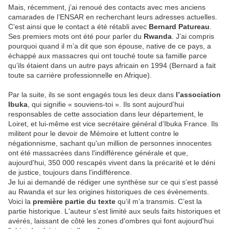
Mais, récemment, j’ai renoué des contacts avec mes anciens
camarades de l’ENSAR en recherchant leurs adresses actuelles.
C’est ainsi que le contact a été rétabli avec
Bernard Patureau
.
Ses premiers mots ont été pour parler du
Rwanda
. J’ai compris
pourquoi quand il m’a dit que son épouse, native de ce pays, a
échappé aux massacres qui ont touché toute sa famille parce
qu’ils étaient dans un autre pays africain en 1994 (Bernard a fait
toute sa carrière professionnelle en Afrique).
Par la suite, ils se sont engagés tous les deux dans
l’association
Ibuka
, qui signifie « souviens-toi ». Ils sont aujourd’hui
responsables de cette association dans leur département, le
Loiret, et lui-même est vice secrétaire général d’Ibuka France. Ils
militent pour le devoir de Mémoire et luttent contre le
négationnisme, sachant qu'un million de personnes innocentes
ont été massacrées dans l'indifférence générale et que,
aujourd'hui, 350 000 rescapés vivent dans la précarité et le déni
de justice, toujours dans l'indifférence.
Je lui ai demandé de rédiger une synthèse sur ce qui s‘est passé
au Rwanda et sur les origines historiques de ces évènements.
Voici la
première partie du texte
qu’il m’a transmis. C’est la
partie historique. L'auteur s'est limité aux seuls faits historiques et
avérés, laissant de côté les zones d'ombres qui font aujourd'hui