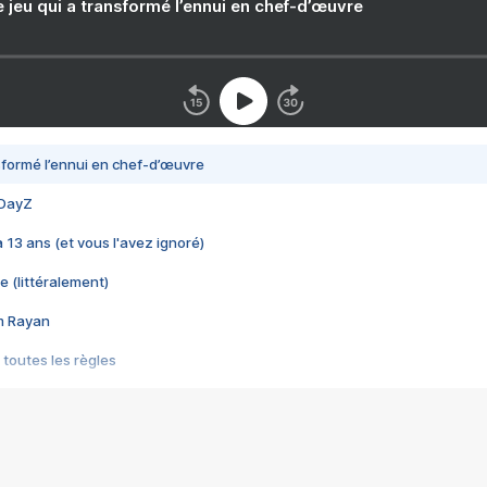
e jeu qui a transformé l’ennui en chef-d’œuvre
nsformé l’ennui en chef-d’œuvre
 DayZ
 a 13 ans (et vous l'avez ignoré)
e (littéralement)
im Rayan
 toutes les règles
s les jeux vidéo
us choquant de Rockstar ? - Le scandale BULLY
e plus moche de Steam