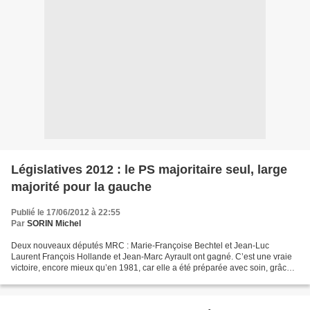
Législatives 2012 : le PS majoritaire seul, large
majorité pour la gauche
Publié le 17/06/2012 à 22:55
Par
SORIN Michel
Deux nouveaux députés MRC : Marie-Françoise Bechtel et Jean-Luc
Laurent François Hollande et Jean-Marc Ayrault ont gagné. C’est une vraie
victoire, encore mieux qu’en 1981, car elle a été préparée avec soin, grâce à
l’expérience acquise depuis 1981. Ils...