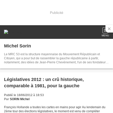
Publicité
MENU
Michel Sorin
Le MRC 53 est la structure mayennaise du Mouvement Républicain et
Citoyen, qui a pour but de rassembler la gauche républicaine à partir,
notamment, des idées de Jean-Pierre Chevènement, l'un de ses fondateurs,
qui n'est plus membre du MRC depuis 2015. Le MRC a pris le relais du
Mouvement des Citoyens (MDC) après les élections de 2002. En 2022, le
MRC est devenu membre de la Fédération de la Gauche Républicaine avec
quatre autres organisations politiques.
Législatives 2012 : un crû historique,
comparable à 1981, pour la gauche
Publié le 18/06/2012 à 18:53
Par
SORIN Michel
François Hollande a toutes les cartes en mains pour agir Au lendemain du
2ème tour des élections législatives, le moment est venu de compléter