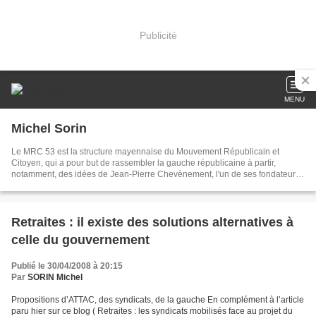
Publicité
MENU
Michel Sorin
Le MRC 53 est la structure mayennaise du Mouvement Républicain et
Citoyen, qui a pour but de rassembler la gauche républicaine à partir,
notamment, des idées de Jean-Pierre Chevènement, l'un de ses fondateurs,
qui n'est plus membre du MRC depuis 2015. Le MRC a pris le relais du
Mouvement des Citoyens (MDC) après les élections de 2002. En 2022, le
MRC est devenu membre de la Fédération de la Gauche Républicaine avec
quatre autres organisations politiques.
Retraites : il existe des solutions alternatives à
celle du gouvernement
Publié le 30/04/2008 à 20:15
Par
SORIN Michel
Propositions d’ATTAC, des syndicats, de la gauche En complément à l’article
paru hier sur ce blog ( Retraites : les syndicats mobilisés face au projet du