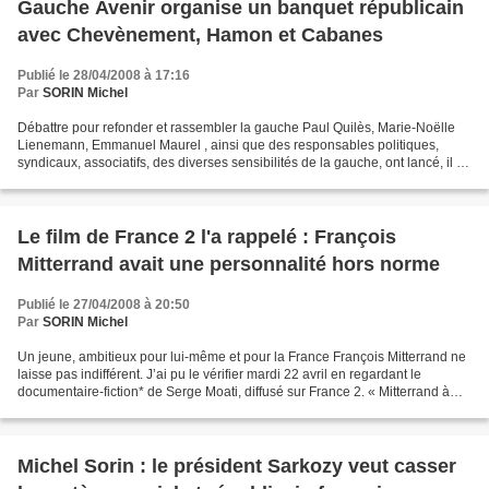
Gauche Avenir organise un banquet républicain
avec Chevènement, Hamon et Cabanes
Publié le 28/04/2008 à 17:16
Par
SORIN Michel
Débattre pour refonder et rassembler la gauche Paul Quilès, Marie-Noëlle
Lienemann, Emmanuel Maurel , ainsi que des responsables politiques,
syndicaux, associatifs, des diverses sensibilités de la gauche, ont lancé, il y
a un an, un appel à la création...
Le film de France 2 l'a rappelé : François
Mitterrand avait une personnalité hors norme
Publié le 27/04/2008 à 20:50
Par
SORIN Michel
Un jeune, ambitieux pour lui-même et pour la France François Mitterrand ne
laisse pas indifférent. J’ai pu le vérifier mardi 22 avril en regardant le
documentaire-fiction* de Serge Moati, diffusé sur France 2. « Mitterrand à
Vichy » prend appui sur le...
Michel Sorin : le président Sarkozy veut casser