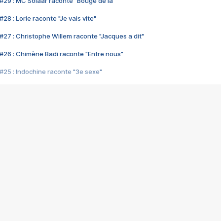
#29 : MC Solaar raconte "Bouge de là"
28 : Lorie raconte "Je vais vite"
#27 : Christophe Willem raconte "Jacques a dit"
#26 : Chimène Badi raconte "Entre nous"
#25 : Indochine raconte "3e sexe"
#24 : Zaho raconte "C'est chelou"
#23 : Patrick Bruel raconte "Au café des délices"
#22 : Kyo raconte "Le chemin"
#21 : Nolwenn Leroy raconte "Cassé"
#20 : Patrick Hernandez raconte "Born to be alive"
#19 : Lorie raconte "Près de moi"
#18 : Michael Jones raconte "A nos actes manqués" (avec Jean-Jacque
#17 : Khaled raconte "Aïcha"