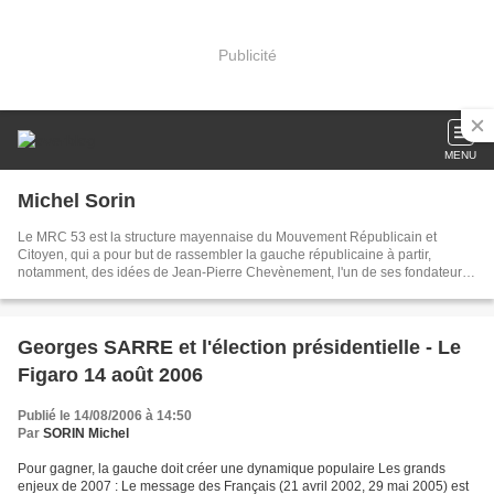
Publicité
MENU
Michel Sorin
Le MRC 53 est la structure mayennaise du Mouvement Républicain et
Citoyen, qui a pour but de rassembler la gauche républicaine à partir,
notamment, des idées de Jean-Pierre Chevènement, l'un de ses fondateurs,
qui n'est plus membre du MRC depuis 2015. Le MRC a pris le relais du
Mouvement des Citoyens (MDC) après les élections de 2002. En 2022, le
MRC est devenu membre de la Fédération de la Gauche Républicaine avec
quatre autres organisations politiques.
Georges SARRE et l'élection présidentielle - Le
Figaro 14 août 2006
Publié le 14/08/2006 à 14:50
Par
SORIN Michel
Pour gagner, la gauche doit créer une dynamique populaire Les grands
enjeux de 2007 : Le message des Français (21 avril 2002, 29 mai 2005) est