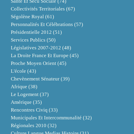
Santé Et Sécu Sociale
(74)
Collectivités Territoriales
(67)
Ségolène Royal
(61)
Personnalités Et Célébrations
(57)
Présidentielle 2012
(51)
Services Publics
(50)
Législatives 2007-2012
(48)
La Droite France Et Europe
(45)
Proche Moyen Orient
(45)
L'école
(43)
Chevènement Sénateur
(39)
Afrique
(38)
Le Logement
(37)
Amérique
(35)
Rencontres Civiq
(33)
Municipales Et Intercommunalité
(32)
Régionales 2010
(32)
Culture Langue Medias Histoire
(31)