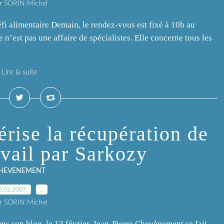
r SORIN Michel
éfi alimentaire Demain, le rendez-vous est fixé à 10h au
 n’est pas une affaire de spécialistes. Elle concerne tous les
Lire la suite
rise la récupération de
avail par Sarkozy
HEVENEMENT
5.02.2007
…
r SORIN Michel
 son blog, le 13 février, Jean-Pierre Chevènement se fait