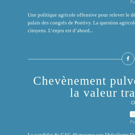
Pa
Une politique agricole offensive pour relever le d
palais des congrès de Pontivy. La question agricole
citoyens. L’enjeu est d’abord...
Chevènement pulvé
la valeur tr
C
1
Pa
Le candidat du CAC 40 masque son libéralisme Dans