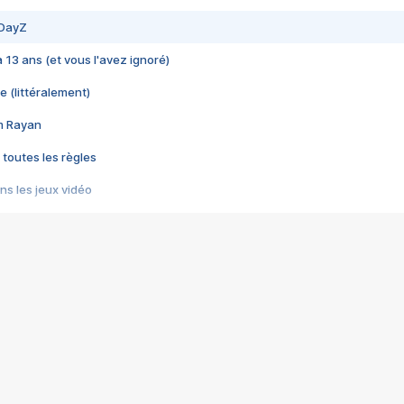
 DayZ
 a 13 ans (et vous l'avez ignoré)
e (littéralement)
im Rayan
 toutes les règles
s les jeux vidéo
us choquant de Rockstar ? - Le scandale BULLY
e plus moche de Steam
du RÊVE tourne au CAUCHEMAR
pendant 8 heures
it… à tort
umiliés par un jeu vidéo