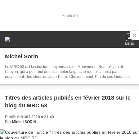
Publicité
MENU
Michel Sorin
Le MRC 53 est la structure mayennaise du Mouvement Républicain et
Citoyen, qui a pour but de rassembler la gauche républicaine à partir,
notamment, des idées de Jean-Pierre Chevènement, l'un de ses fondateurs,
qui n'est plus membre du MRC depuis 2015. Le MRC a pris le relais du
Mouvement des Citoyens (MDC) après les élections de 2002. En 2022, le
MRC est devenu membre de la Fédération de la Gauche Républicaine avec
quatre autres organisations politiques.
Titres des articles publiés en février 2018 sur le
blog du MRC 53
Publié le 01/03/2018 à 21:49
Par
Michel SORIN