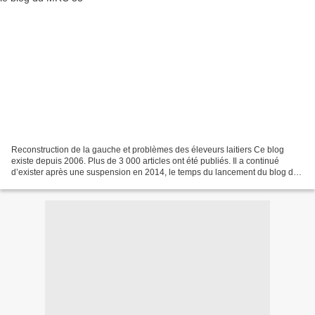
Reconstruction de la gauche et problèmes des éleveurs laitiers Ce blog
existe depuis 2006. Plus de 3 000 articles ont été publiés. Il a continué
d’exister après une suspension en 2014, le temps du lancement du blog de
Réseau CiViQ (Citoyenneté et Vie...